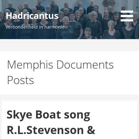
Ga
naar
Hadricantus
de
inhoud
Verbondenheid in harmonie
Memphis Documents
Posts
Skye Boat song
R.L.Stevenson &