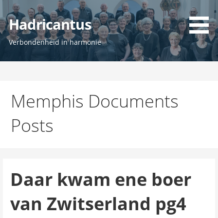
Ga
naar
Hadricantus
de
inhoud
Verbondenheid in harmonie
Memphis Documents
Posts
Daar kwam ene boer
van Zwitserland pg4