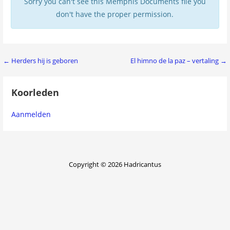
Sorry you can't see this Memphis Documents file you
don't have the proper permission.
Bericht
← Herders hij is geboren
El himno de la paz – vertaling →
navigatie
Koorleden
Aanmelden
Copyright © 2026 Hadricantus