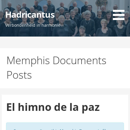
Ga
naar
Hadricantus
de
inhoud
Verbondenheid in harmonie
Memphis Documents
Posts
El himno de la paz