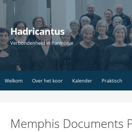
Ga
naar
de
Hadricantus
inhoud
Verbondenheid in harmonie
Welkom
Over het koor
Kalender
Praktisch
Memphis Documents P