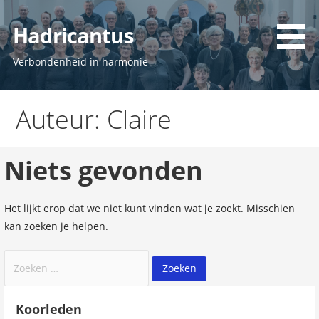
Ga
naar
Hadricantus
de
inhoud
Verbondenheid in harmonie
Auteur: Claire
Niets gevonden
Het lijkt erop dat we niet kunt vinden wat je zoekt. Misschien
kan zoeken je helpen.
Zoeken
naar:
Koorleden